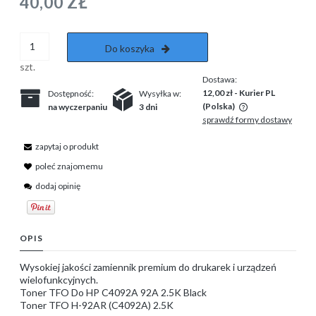
40,00 ZŁ
Do koszyka
szt.
Dostawa:
12,00 zł
- Kurier PL
Dostępność:
Wysyłka w:
(Polska)
na wyczerpaniu
3 dni
sprawdź formy dostawy
Cena nie zawiera ewentualnych kosztów płatności
zapytaj o produkt
poleć znajomemu
dodaj opinię
OPIS
Wysokiej jakości zamiennik premium do drukarek i urządzeń
wielofunkcyjnych.
Toner TFO Do HP C4092A 92A 2.5K Black
Toner TFO H-92AR (C4092A) 2.5K