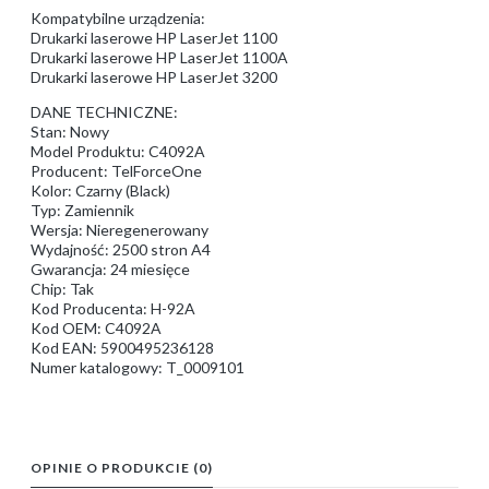
Kompatybilne urządzenia:
Drukarki laserowe HP LaserJet 1100
Drukarki laserowe HP LaserJet 1100A
Drukarki laserowe HP LaserJet 3200
DANE TECHNICZNE:
Stan: Nowy
Model Produktu: C4092A
Producent: TelForceOne
Kolor: Czarny (Black)
Typ: Zamiennik
Wersja: Nieregenerowany
Wydajność: 2500 stron A4
Gwarancja: 24 miesięce
Chip: Tak
Kod Producenta: H-92A
Kod OEM: C4092A
Kod EAN: 5900495236128
Numer katalogowy: T_0009101
OPINIE O PRODUKCIE (0)