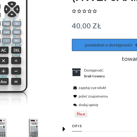
40,00 ZŁ
powiadom o dostępności
towar
Dostępność:
brak towaru
zapytaj o produkt
poleć znajomemu
dodaj opinię
OPIS