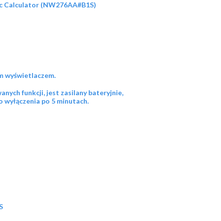
fic Calculator (NW276AA#B1S)
m wyświetlaczem.
ych funkcji, jest zasilany bateryjnie,
 wyłączenia po 5 minutach.
S