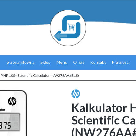
Strona główna
Sklep
Menu
O nas
Kontakt
Płatności
HP HP 10S+ Scientific Calculator (NW276AA#B1S)
Kalkulator 
Scientific C
(NW276AA#