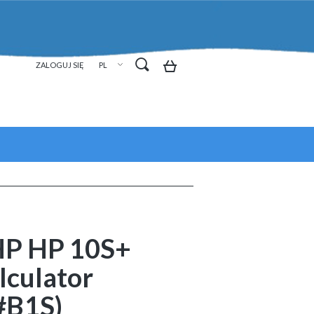
ZAREJESTRUJ SIĘ
ZALOGUJ SIĘ
HP HP 10S+
alculator
B1S)