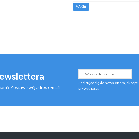
Wyślij
newslettera
Zapisując się do newslettera, akcept
iami? Zostaw swój adres e-mail
prywatności
.