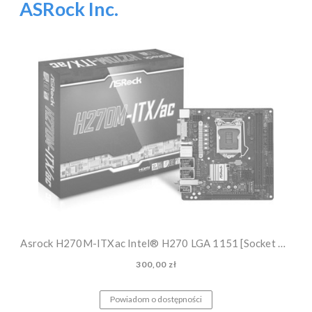
ASRock Inc.
Asrock H270M-ITXac Intel® H270 LGA 1151 [Socket H4] mini ITX
300,00 zł
Powiadom o dostępności