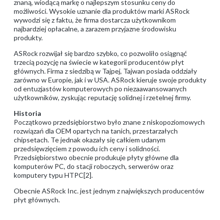
znaną, wiodącą markę o najlepszym stosunku ceny do
możliwości. Wysokie uznanie dla produktów marki ASRock
wywodzi się z faktu, że firma dostarcza użytkownikom
najbardziej opłacalne, a zarazem przyjazne środowisku
produkty.
ASRock rozwijał się bardzo szybko, co pozwoliło osiągnąć
trzecią pozycję na świecie w kategorii producentów płyt
głównych. Firma z siedzibą w Tajpej, Tajwan posiada oddziały
zarówno w Europie, jak i w USA. ASRock kieruje swoje produkty
od entuzjastów komputerowych po niezaawansowanych
użytkowników, zyskując reputację solidnej i rzetelnej firmy.
Historia
Początkowo przedsiębiorstwo było znane z niskopoziomowych
rozwiązań dla OEM opartych na tanich, przestarzałych
chipsetach. Te jednak okazały się całkiem udanym
przedsięwzięciem z powodu ich ceny i solidności.
Przedsiębiorstwo obecnie produkuje płyty główne dla
komputerów PC, do stacji roboczych, serwerów oraz
komputery typu HTPC[2].
Obecnie ASRock Inc. jest jednym z największych producentów
płyt głównych.